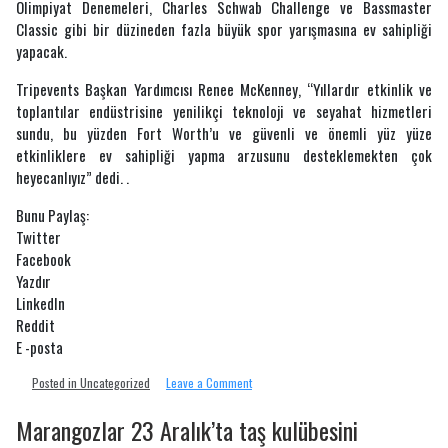
Olimpiyat Denemeleri, Charles Schwab Challenge ve Bassmaster
Classic gibi bir düzineden fazla büyük spor yarışmasına ev sahipliği
yapacak.
Tripevents Başkan Yardımcısı Renee McKenney, “Yıllardır etkinlik ve
toplantılar endüstrisine yenilikçi teknoloji ve seyahat hizmetleri
sundu, bu yüzden Fort Worth’u ve güvenli ve önemli yüz yüze
etkinliklere ev sahipliği yapma arzusunu desteklemekten çok
heyecanlıyız” dedi. .
Bunu Paylaş:
Twitter
Facebook
Yazdır
LinkedIn
Reddit
E -posta
on
Posted in Uncategorized
Leave a Comment
Fort
Worth
Marangozlar 23 Aralık’ta taş kulübesini
adresini