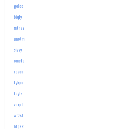
golee
biqly
mtnas
uaotm
sivsy
omefa
rosoa
tykpa
faylk
voxpt
wrzst
htpek