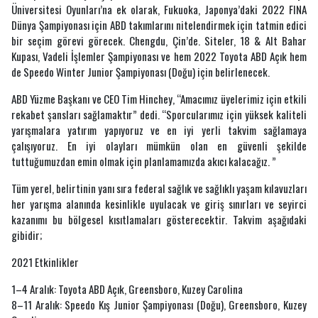
Üniversitesi Oyunları’na ek olarak, Fukuoka, Japonya’daki 2022 FINA
Dünya Şampiyonası için ABD takımlarını nitelendirmek için tatmin edici
bir seçim görevi görecek. Chengdu, Çin’de. Siteler, 18 & Alt Bahar
Kupası, Vadeli İşlemler Şampiyonası ve hem 2022 Toyota ABD Açık hem
de Speedo Winter Junior Şampiyonası (Doğu) için belirlenecek.
ABD Yüzme Başkanı ve CEO Tim Hinchey, “Amacımız üyelerimiz için etkili
rekabet şansları sağlamaktır” dedi. “Sporcularımız için yüksek kaliteli
yarışmalara yatırım yapıyoruz ve en iyi yerli takvim sağlamaya
çalışıyoruz. En iyi olayları mümkün olan en güvenli şekilde
tuttuğumuzdan emin olmak için planlamamızda akıcı kalacağız. ”
Tüm yerel, belirtinin yanı sıra federal sağlık ve sağlıklı yaşam kılavuzları
her yarışma alanında kesinlikle uyulacak ve giriş sınırları ve seyirci
kazanımı bu bölgesel kısıtlamaları gösterecektir. Takvim aşağıdaki
gibidir;
2021 Etkinlikler
1–4 Aralık: Toyota ABD Açık, Greensboro, Kuzey Carolina
8–11 Aralık: Speedo Kış Junior Şampiyonası (Doğu), Greensboro, Kuzey