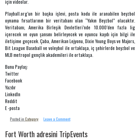
için videolar.
Playball.org’un bir başka işlevi, posta kodu ile aranabilen beyzbol
oynama fırsatlarının bir veritabanı olan “Yakın Beyzbol” olacaktır.
Veritabanı, Amerika Birleşik Devletleri’nde 10.000’den fazla lig
içerecek ve oyun şansını belirleyecek ve oyuncu kaydı için bilgi ile
iletişime geçecek. Çaba, Amerikan Lejyonu, Dixie Young Boys ve Majors,
Bit League Baseball ve voleybol ile ortaklaşa, iç şehirlerde beyzbol ve
MLB metropol gençlik akademileri ile ortaklaşa.
Bunu Paylaş:
Twitter
Facebook
Yazdır
LinkedIn
Reddit
E -posta
on
Posted in
Category
Leave a Comment
Major
League
Fort Worth adresini TripEvents
Beyzbol