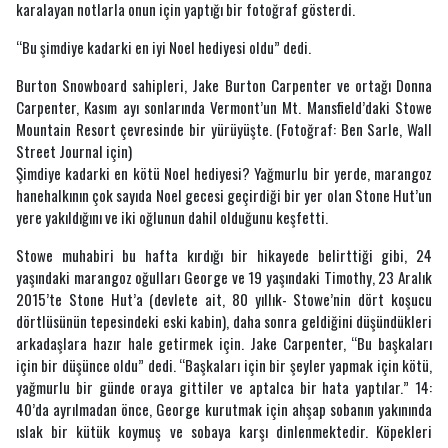
karalayan notlarla onun için yaptığı bir fotoğraf gösterdi.
“Bu şimdiye kadarki en iyi Noel hediyesi oldu” dedi.
Burton Snowboard sahipleri, Jake Burton Carpenter ve ortağı Donna
Carpenter, Kasım ayı sonlarında Vermont’un Mt. Mansfield’daki Stowe
Mountain Resort çevresinde bir yürüyüşte. (Fotoğraf: Ben Sarle, Wall
Street Journal için)
Şimdiye kadarki en kötü Noel hediyesi? Yağmurlu bir yerde, marangoz
hanehalkının çok sayıda Noel gecesi geçirdiği bir yer olan Stone Hut’un
yere yakıldığını ve iki oğlunun dahil olduğunu keşfetti.
Stowe muhabiri bu hafta kırdığı bir hikayede belirttiği gibi, 24
yaşındaki marangoz oğulları George ve 19 yaşındaki Timothy, 23 Aralık
2015’te Stone Hut’a (devlete ait, 80 yıllık- Stowe’nin dört koşucu
dörtlüsünün tepesindeki eski kabin), daha sonra geldiğini düşündükleri
arkadaşlara hazır hale getirmek için. Jake Carpenter, “Bu başkaları
için bir düşünce oldu” dedi. “Başkaları için bir şeyler yapmak için kötü,
yağmurlu bir günde oraya gittiler ve aptalca bir hata yaptılar.” 14:
40’da ayrılmadan önce, George kurutmak için ahşap sobanın yakınında
ıslak bir kütük koymuş ve sobaya karşı dinlenmektedir. Köpekleri