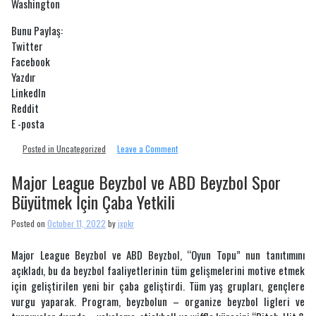
Washington
Bunu Paylaş:
Twitter
Facebook
Yazdır
LinkedIn
Reddit
E -posta
on
Posted in Uncategorized
Leave a Comment
ABD
Yüzme,
Major League Beyzbol ve ABD Beyzbol Spor
Olimpiyat
Büyütmek İçin Çaba Yetkili
Oyunları
Tokyo
Posted on
October 11, 2022
by
jxpkr
2020’deki
başarılı
gösterisinin
Major League Beyzbol ve ABD Beyzbol, “Oyun Topu” nun tanıtımını
topuklarında
açıkladı, bu da beyzbol faaliyetlerinin tüm gelişmelerini motive etmek
2021-
için geliştirilen yeni bir çaba geliştirdi. Tüm yaş grupları, gençlere
2022
vurgu yaparak. Program, beyzbolun – organize beyzbol ligleri ve
Ulusal
Etkinlik