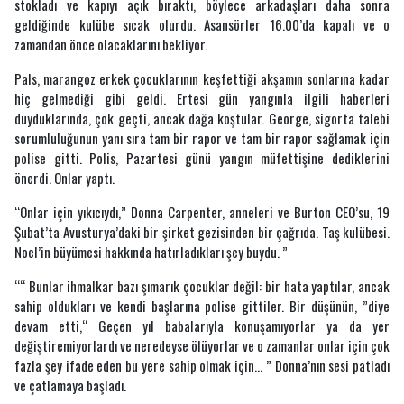
stokladı ve kapıyı açık bıraktı, böylece arkadaşları daha sonra
geldiğinde kulübe sıcak olurdu. Asansörler 16.00’da kapalı ve o
zamandan önce olacaklarını bekliyor.
Pals, marangoz erkek çocuklarının keşfettiği akşamın sonlarına kadar
hiç gelmediği gibi geldi. Ertesi gün yangınla ilgili haberleri
duyduklarında, çok geçti, ancak dağa koştular. George, sigorta talebi
sorumluluğunun yanı sıra tam bir rapor ve tam bir rapor sağlamak için
polise gitti. Polis, Pazartesi günü yangın müfettişine dediklerini
önerdi. Onlar yaptı.
“Onlar için yıkıcıydı,” Donna Carpenter, anneleri ve Burton CEO’su, 19
Şubat’ta Avusturya’daki bir şirket gezisinden bir çağrıda. Taş kulübesi.
Noel’in büyümesi hakkında hatırladıkları şey buydu. ”
““ Bunlar ihmalkar bazı şımarık çocuklar değil: bir hata yaptılar, ancak
sahip oldukları ve kendi başlarına polise gittiler. Bir düşünün, ”diye
devam etti,“ Geçen yıl babalarıyla konuşamıyorlar ya da yer
değiştiremiyorlardı ve neredeyse ölüyorlar ve o zamanlar onlar için çok
fazla şey ifade eden bu yere sahip olmak için… ” Donna’nın sesi patladı
ve çatlamaya başladı.