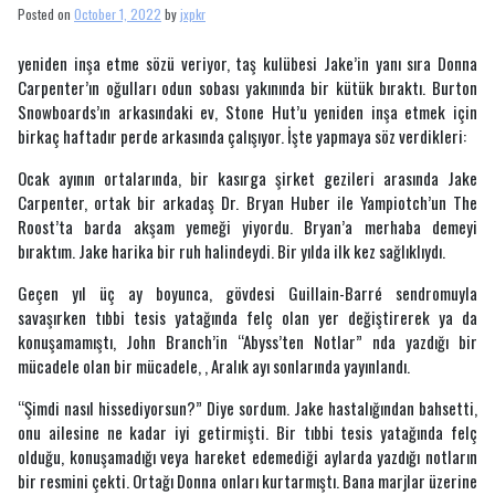
TripEvents
Posted on
October 1, 2022
by
jxpkr
yeniden inşa etme sözü veriyor, taş kulübesi Jake’in yanı sıra Donna
Carpenter’ın oğulları odun sobası yakınında bir kütük bıraktı. Burton
Snowboards’ın arkasındaki ev, Stone Hut’u yeniden inşa etmek için
birkaç haftadır perde arkasında çalışıyor. İşte yapmaya söz verdikleri:
Ocak ayının ortalarında, bir kasırga şirket gezileri arasında Jake
Carpenter, ortak bir arkadaş Dr. Bryan Huber ile Yampiotch’un The
Roost’ta barda akşam yemeği yiyordu. Bryan’a merhaba demeyi
bıraktım. Jake harika bir ruh halindeydi. Bir yılda ilk kez sağlıklıydı.
Geçen yıl üç ay boyunca, gövdesi Guillain-Barré sendromuyla
savaşırken tıbbi tesis yatağında felç olan yer değiştirerek ya da
konuşamamıştı, John Branch’in “Abyss’ten Notlar” nda yazdığı bir
mücadele olan bir mücadele, , Aralık ayı sonlarında yayınlandı.
“Şimdi nasıl hissediyorsun?” Diye sordum. Jake hastalığından bahsetti,
onu ailesine ne kadar iyi getirmişti. Bir tıbbi tesis yatağında felç
olduğu, konuşamadığı veya hareket edemediği aylarda yazdığı notların
bir resmini çekti. Ortağı Donna onları kurtarmıştı. Bana marjlar üzerine