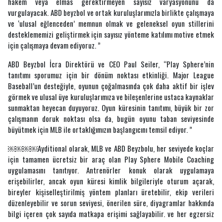
hakem veya elmas gerektirmeyen sayısız varyasyonunu da
vurgulayacak. ABD beyzbol ve ortak kuruluşlarımızla birlikte çalışmaya
ve ‘ulusal eğlenceden’ memnun olmak ve geleneksel oyun stillerini
desteklememizi geliştirmek için sayısız yönteme katılımı motive etmek
için çalışmaya devam ediyoruz. ”
ABD Beyzbol İcra Direktörü ve CEO Paul Seiler, “Play Sphere’nin
tanıtımı sporumuz için bir dönüm noktası etkinliği. Major League
Baseball’un desteğiyle, oyunun çoğalmasında çok daha aktif bir işlev
görmek ve ulusal üye kuruluşlarımıza ve bileşenlerine ustaca kaynaklar
sunmaktan heyecan duyuyoruz. Oyun küresinin tanıtımı, büyük bir zor
çalışmanın doruk noktası olsa da, bugün oyunu taban seviyesinde
büyütmek için MLB ile ortaklığımızın başlangıcını temsil ediyor. ”
￼￼￼￼Ayditional olarak, MLB ve ABD Beyzbolu, her seviyede koçlar
için tamamen ücretsiz bir araç olan Play Sphere Mobile Coaching
uygulamasını tanıtıyor. Antrenörler konuk olarak uygulamaya
erişebilirler, ancak oyun küresi kimlik bilgileriyle oturum açarak,
bireyler kişiselleştirilmiş yöntem planları üretebilir, ekip verileri
düzenleyebilir ve sorun seviyesi, önerilen süre, diyagramlar hakkında
bilgi içeren çok sayıda matkapa erişimi sağlayabilir. ve her egzersiz