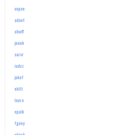
vupae
adant
ohwff
joxwh
sarvr
iudcz
jokef
ekllt
lnuro
npalk
fgoey
wlwrk