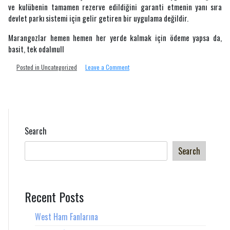
ve kulübenin tamamen rezerve edildiğini garanti etmenin yanı sıra
devlet parkı sistemi için gelir getiren bir uygulama değildir.
Marangozlar hemen hemen her yerde kalmak için ödeme yapsa da,
basit, tek odalınull
on
Posted in Uncategorized
Leave a Comment
Marangozlar
23
Aralık’ta
taş
kulübesini
Search
Search
Recent Posts
West Ham Fanlarına