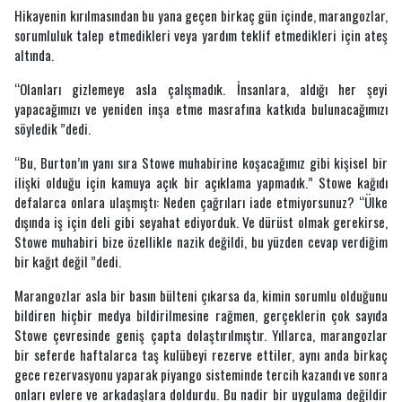
Hikayenin kırılmasından bu yana geçen birkaç gün içinde, marangozlar,
sorumluluk talep etmedikleri veya yardım teklif etmedikleri için ateş
altında.
“Olanları gizlemeye asla çalışmadık. İnsanlara, aldığı her şeyi
yapacağımızı ve yeniden inşa etme masrafına katkıda bulunacağımızı
söyledik ”dedi.
“Bu, Burton’ın yanı sıra Stowe muhabirine koşacağımız gibi kişisel bir
ilişki olduğu için kamuya açık bir açıklama yapmadık.” Stowe kağıdı
defalarca onlara ulaşmıştı: Neden çağrıları iade etmiyorsunuz? “Ülke
dışında iş için deli gibi seyahat ediyorduk. Ve dürüst olmak gerekirse,
Stowe muhabiri bize özellikle nazik değildi, bu yüzden cevap verdiğim
bir kağıt değil ”dedi.
Marangozlar asla bir basın bülteni çıkarsa da, kimin sorumlu olduğunu
bildiren hiçbir medya bildirilmesine rağmen, gerçeklerin çok sayıda
Stowe çevresinde geniş çapta dolaştırılmıştır. Yıllarca, marangozlar
bir seferde haftalarca taş kulübeyi rezerve ettiler, aynı anda birkaç
gece rezervasyonu yaparak piyango sisteminde tercih kazandı ve sonra
onları evlere ve arkadaşlara doldurdu. Bu nadir bir uygulama değildir