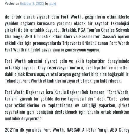
ve
Posted on
October 9, 2022
by
jxpkr
ABD
Beyzbol
ile ortak olarak ziyaret edin Fort Worth, gezginlerin etkinliklerle
Spor
yeniden bağlantı kurmasına yardımcı olacak bir seyahat teknolojisi
Büyütmek
İçin
şirketi ile bir ortaklık duyurdu. Ortaklık, PGA Tour’un Charles Schwab
Çaba
Challenge, ABD Jimnastik Etkinlikleri ve Bassmaster Classic’i içeren
Yetkili
etkinlikler için promosyonlarda Tripevents ürününü sunan Fort Worth
Fort Worth ilk hedef pazarlama organizasyonu yapıyor.
Fort Worth adresini ziyaret edin ve akıllı toplantılar deneyiminde
ortaklığı duyurdu. Olay rezervasyon motoru, özel fiyatlar ve ücretler
dahil olmak üzere uçuş ve otel arayan gezginleri birbirine bağlayabilir.
Teknoloji, Fort Worth etkinliklerini ziyaret etmek için kaldırılacak.
Fort Worth Başkanı ve İcra Kurulu Başkanı Bob Jameson, “Fort Worth,
turizmi güvenli bir şekilde ileriye taşımada lider” dedi. “Önde gelen
spor etkinliklerine ve toplantılarına ev sahipliği yaparken, şirket
seyahatinin geri dönüşünü desteklemek için onunla ortak olmaktan
mutluluk duyuyoruz.”
2021’in ilk yarısında Fort Worth, NASCAR All-Star Yarışı, ABD Güreş