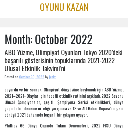
Skip
OYUNU KAZAN
to
content
Month:
October 2022
ABD Yüzme, Olimpiyat Oyunları Tokyo 2020’deki
başarılı gösterisinin topuklarında 2021-2022
Ulusal Etkinlik Takvimi’ni
Posted on
October 30, 2022
by
jxpkr
duyurdu ve bir sonraki Olimpiyat döngüsüne başlamak için ABD Yüzme,
2021–2021- Olaylar için hedefli etkinlik rutinini açıkladı. 2022 Sezonu
Ulusal Şampiyonalar, çeşitli Şampiyona Serisi etkinlikleri, dünya
çapında bir deneme niteliği yarışması ve 18 ve Alt Bahar Kupası’nın geri
dönüşü 2021 baharında başarılı bir çıkışına uyuyor.
Phillips 66 Dünya Çapında Takım Denemeleri, 2022 FISU Dünya