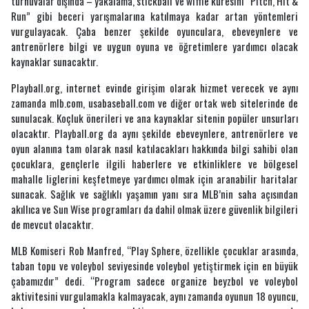
turnuvalar dışında – yakalama, stickball ve wiffle küresini “Pitch, Hit &
Takvimi’ni
Run” gibi beceri yarışmalarına katılmaya kadar artan yöntemleri
vurgulayacak. Çaba benzer şekilde oyunculara, ebeveynlere ve
antrenörlere bilgi ve uygun oyuna ve öğretimlere yardımcı olacak
kaynaklar sunacaktır.
Playball.org, internet evinde girişim olarak hizmet verecek ve aynı
zamanda mlb.com, usabaseball.com ve diğer ortak web sitelerinde de
sunulacak. Koçluk önerileri ve ana kaynaklar sitenin popüler unsurları
olacaktır. Playball.org da aynı şekilde ebeveynlere, antrenörlere ve
oyun alanına tam olarak nasıl katılacakları hakkında bilgi sahibi olan
çocuklara, gençlerle ilgili haberlere ve etkinliklere ve bölgesel
mahalle liglerini keşfetmeye yardımcı olmak için aranabilir haritalar
sunacak. Sağlık ve sağlıklı yaşamın yanı sıra MLB’nin saha açısından
akıllıca ve Sun Wise programları da dahil olmak üzere güvenlik bilgileri
de mevcut olacaktır.
MLB Komiseri Rob Manfred, “Play Sphere, özellikle çocuklar arasında,
taban topu ve voleybol seviyesinde voleybol yetiştirmek için en büyük
çabamızdır” dedi. “Program sadece organize beyzbol ve voleybol
aktivitesini vurgulamakla kalmayacak, aynı zamanda oyunun 18 oyuncu,