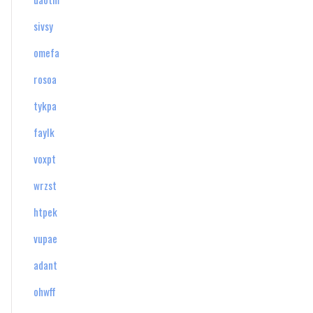
sivsy
omefa
rosoa
tykpa
faylk
voxpt
wrzst
htpek
vupae
adant
ohwff