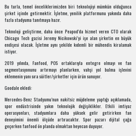
Bu turla, temel önceliklerimizden biri teknolojiyi mümkün olduğunca
şirket içinde getirmektir. İşletme, yenilik platformunu yakında daha
fazla stadyuma tanıtmaya hazır.
Teknoloji geliştirme, daha önce Peapod’da hizmet veren CTO olarak
Chicago Tech gazisi Jeremy Nicikowski’yi işe alan şirketin en büyük
endişesi olacak. İşletme aynı şekilde kıdemli bir mühendis kiralamak
istiyor.
2019 yılında, Fanfood, POS ortaklarıyla entegre olmayı ve fan
segmentasyonunu artırmayı planlarken, vahşi yol bulma işlevini
eklemenin yanı sıra süitler/şirketler için ürün sunuyor.
Goodale ekledi:
Mercedes-Benz Stadyumu’nun nakitsiz müjdeleme yaptığı açıklamada,
spor endüstrisinde yakın teknolojik değişiklikler. Etkili imtiyaz
operasyonları, stadyumlara daha yüksek gelir getirirken fan
deneyimini önemli ölçüde artıracaktır. Spor pazarı dijital çağa
geçerken fanfood ön planda olmaktan heyecan duyuyor.