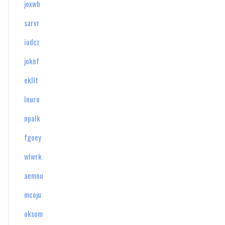
joxwh
sarvr
iudcz
jokef
ekllt
lnuro
npalk
fgoey
wlwrk
aemou
mcoju
oksom