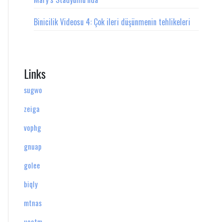
Binicilik Videosu 4: Çok ileri düşünmenin tehlikeleri
Links
sugwo
zeiga
vophg
gnuap
golee
biqly
mtnas
uaotm